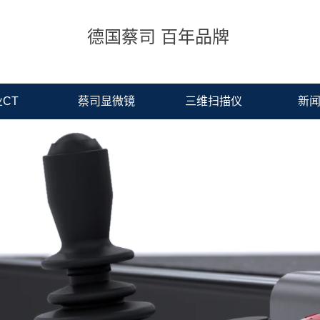
德国蔡司 百年品牌
CT
蔡司显微镜
三维扫描仪
新