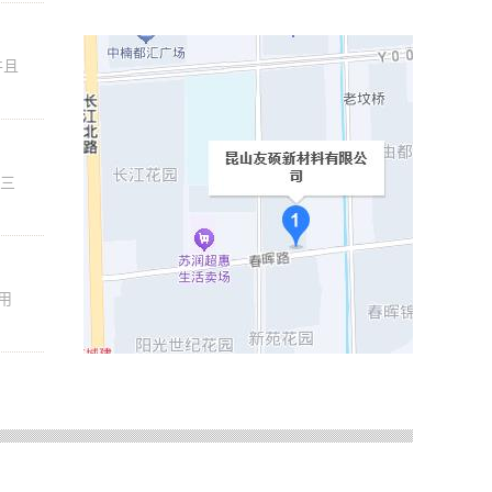
并且
司三
用