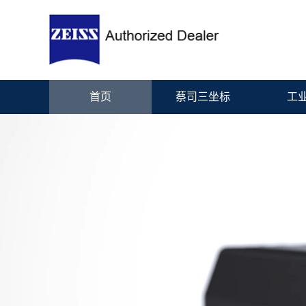
首页
蔡司三坐标
工业